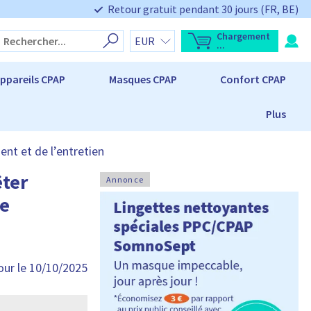
Retour gratuit pendant 30 jours (FR, BE)
Chargement
O
T
...
u
o
v
t
r
a
ppareils CPAP
Masques CPAP
Confort CPAP
i
l
r
d
l
u
'
p
Plus
a
a
p
n
e
i
r
e
ent et de l’entretien
ç
r
u
d
:
êter
u
Annonce
p
a
de
n
i
e
r
L
e
p
our le 10/10/2025
a
n
i
e
r