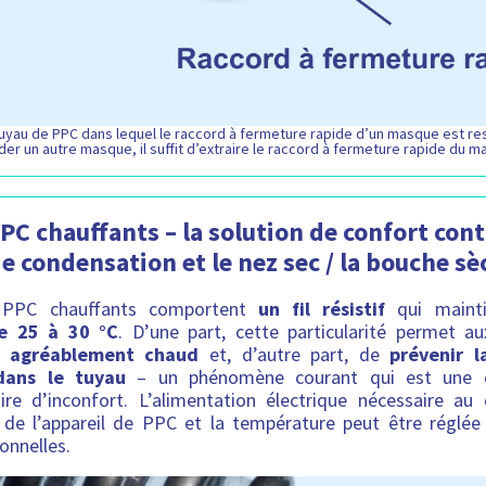
uyau de PPC dans lequel le raccord à fermeture rapide d’un masque est res
der un autre masque, il suffit d’extraire le raccord à fermeture rapide du m
C chauffants – la solution de confort cont
e condensation et le nez sec / la bouche sè
 PPC chauffants comportent
un fil résistif
qui mainti
e 25 à 30 °C
. D’une part, cette particularité permet au
ir agréablement chaud
et, d’autre part, de
prévenir 
dans le tuyau
– un phénomène courant qui est une c
re d’inconfort. L’alimentation électrique nécessaire au 
t de l’appareil de PPC et la température peut être réglé
onnelles.