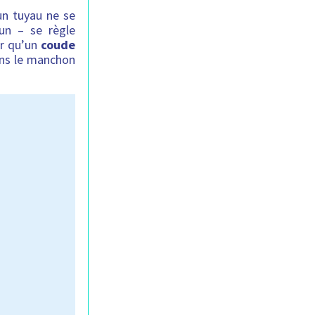
un tuyau ne se
un – se règle
er qu’un
coude
ans le manchon