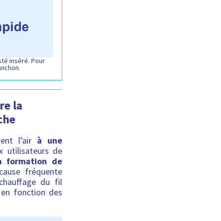
té inséré. Pour
anchon.
re la
che
ent l’air
à une
x utilisateurs de
la formation de
ause fréquente
chauffage du fil
e en fonction des