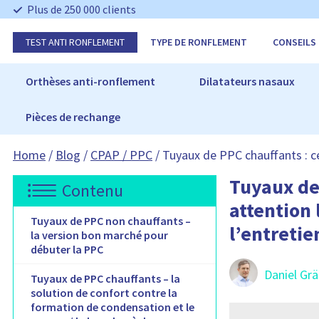
I
Plus de 250 000 clients
g
n
TEST ANTI RONFLEMENT
TYPE DE RONFLEMENT
CONSEILS
o
r
e
Orthèses anti-ronflement
Dilatateurs nasaux
r
Pièces de rechange
Home
/
Blog
/
CPAP / PPC
/
Tuyaux de PPC chauffants : ce 
Tuyaux de 
Contenu
attention 
Tuyaux de PPC non chauffants –
l’entretie
la version bon marché pour
débuter la PPC
Daniel Grä
Tuyaux de PPC chauffants – la
solution de confort contre la
formation de condensation et le