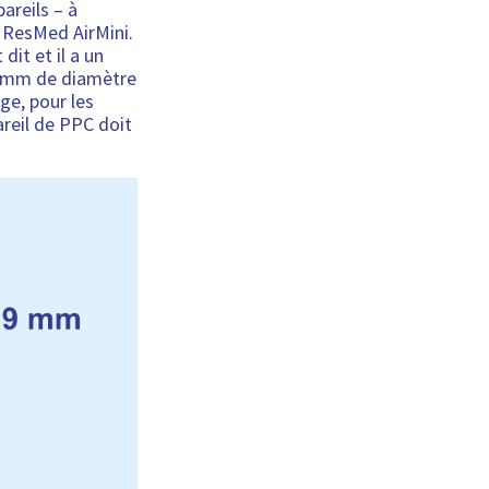
areils – à
l ResMed AirMini.
dit et il a un
5 mm de diamètre
ge, pour les
areil de PPC doit