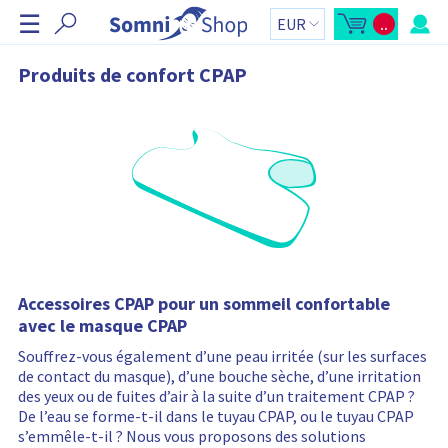
I
☰
..
g
O
T
u
o
n
v
t
r
a
o
Produits de confort CPAP
i
l
r
r
d
l
u
e
'
p
r
a
a
p
n
e
i
r
e
ç
r
u
d
:
u
p
a
n
i
e
r
Accessoires CPAP pour un sommeil confortable
L
avec le masque CPAP
e
p
a
Souffrez-vous également d’une peau irritée (sur les surfaces
n
de contact du masque), d’une bouche sèche, d’une irritation
i
e
des yeux ou de fuites d’air à la suite d’un traitement CPAP ?
r
De l’eau se forme-t-il dans le tuyau CPAP, ou le tuyau CPAP
c
o
s’emmêle-t-il ? Nous vous proposons des solutions
n