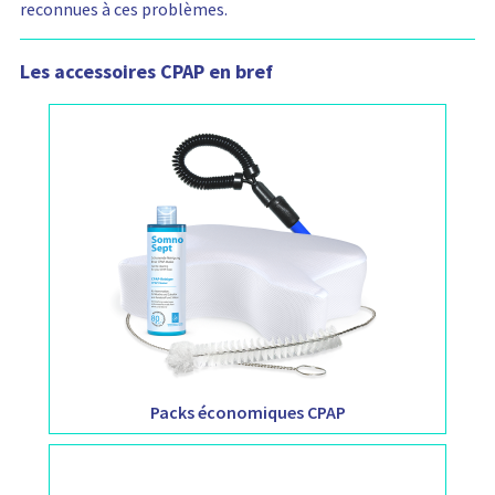
reconnues à ces problèmes.
t
i
e
n
t
Les accessoires CPAP en bref
:
Packs économiques CPAP