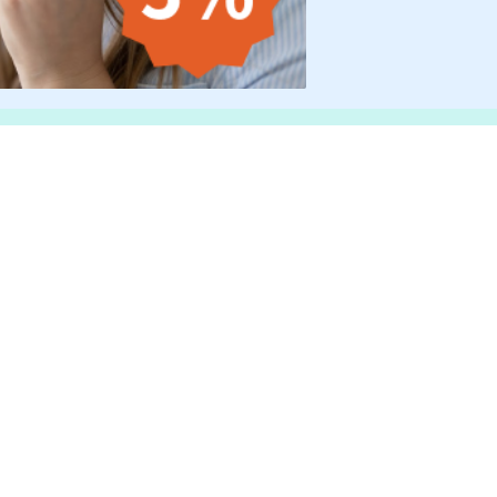
HOP
SHOPS
s-nous ?
somnishop.com
légales
somnishop.co.uk
somnishop.fi
n des données
somnishop.nl
ent aux cookies
 de partenariat
QUALITÉ ET SÉCURITÉ