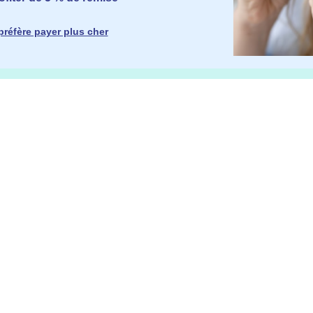
préfère payer plus cher
ES
INFORMATIONS
SOMNIS
ent
Blog
Qui somme
dibulaire
Presse
Mentions 
ent
Elimination des batteries
CGV
Protectio
Consentem
Programme
Carriere
N
METHODES DE PAIEMENT