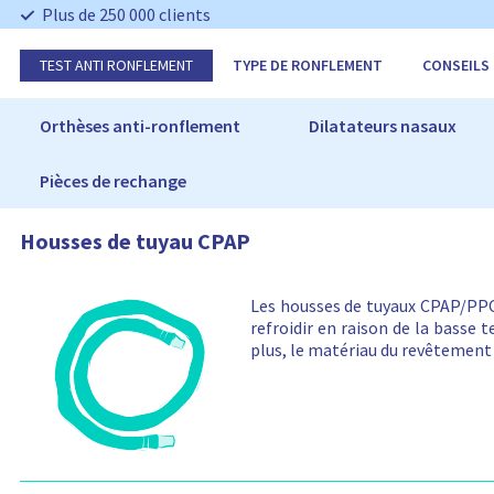
I
Plus de 250 000 clients
g
n
TEST ANTI RONFLEMENT
TYPE DE RONFLEMENT
CONSEILS
o
r
e
Orthèses anti-ronflement
Dilatateurs nasaux
r
Pièces de rechange
Housses de tuyau CPAP
Les housses de tuyaux CPAP/PPC 
refroidir en raison de la basse 
plus, le matériau du revêtement