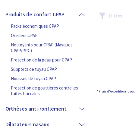
C
Produits de confort CPAP
Filtres
a
t
C
Packs économiques CPAP
é
a
Oreillers CPAP
g
t
o
é
Nettoyants pour CPAP (Masques
r
g
CPAP/PPC)
i
o
Protection de la peau pour CPAP
e
r
s
i
Supports de tuyau CPAP
d
e
e
s
Housses de tuyau CPAP
p
d
Protection de gouttières contre les
r
e
* Frais d'expédition jusqu'
fuites buccales
o
p
d
r
Orthèses anti-ronflement
u
o
i
d
t
u
Dilatateurs nasaux
s
i
t