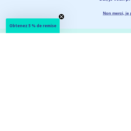
Non merci, je 
Obtenez 5 % de remise
SERVICE
PAGES LES PLUS VU
Foire aux questions
Orthèses anti-ronflem
Assistance
Orthèses d’avancée man
Commande
Oreillers anti-ronflem
Paiement
Dilatateurs nasaux
Expédition
Masques CPAP/PPC
Réclamations
Retours & échanges
Renoncer au contrat
CONTACT
EXPEDITIO
service@somnishop.fr
(Délai de réponse env. 1 jour ouvré)