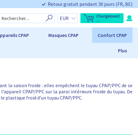
Retour gratuit pendant 30 jours (FR, BE)
Chargement
O
T
...
u
o
v
t
r
a
ppareils CPAP
Masques CPAP
Confort CPAP
i
l
r
d
l
u
'
p
Plus
a
a
p
n
e
i
r
e
ç
r
u
d
:
u
p
ant la saison froide : elles empêchent le tuyau CPAP/PPC de se
a
l’appareil CPAP/PPC sur la paroi intérieure froide du tuyau. De
n
i
le plastique froid d’un tuyau CPAP/PPC.
e
r
L
e
p
a
n
i
e
r