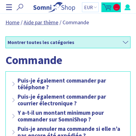
I
☰
..
g
O
T
u
o
n
v
t
r
a
o
Home
/
Aide par thème
/
Commande
i
l
r
r
d
l
u
e
'
p
r
a
a
Montrer toutes les catégories
p
n
e
i
r
e
Commande
ç
r
u
d
:
u
p
a
Puis-je également commander par
n
i
téléphone ?
e
r
L
Puis-je également commander par
e
courrier électronique ?
p
a
n
Y a-t-il un montant minimum pour
i
commander sur SomniShop ?
e
r
c
Puis-je annuler ma commande si elle n’a
o
pas encore été expédiée ?
n