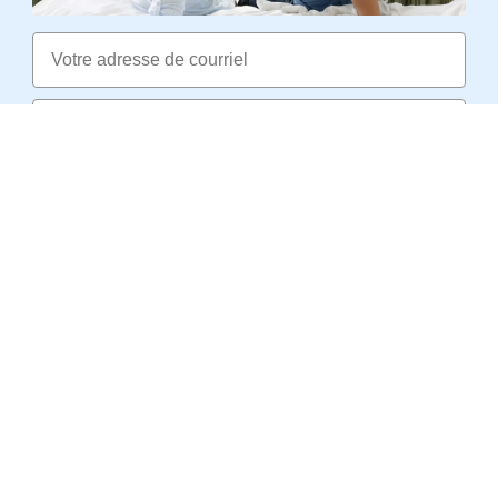
Email
Obtenir 5 % de remise maintenant
Dans notre newsletter, nous vous informons régulièrement des nouveautés,
des offres promotionnelles et partageons des informations relatives au
catalogue SomniShop. IMPORTANT : après avoir cliqué sur « Obtenir 5 % de
remise maintenant », vous recevrez un courriel contenant un lien
permettant de valider votre inscription. S’il n’apparaît pas dans votre boîte de
réception, consultez votre boîte de courrier indésirable. Conformément à
notre
politique de confidentialité
, l'abonnement à notre newsletter est
révocable à tout moment, avec effet immédiat.
SERVICE
PAGES LES PLUS VUES