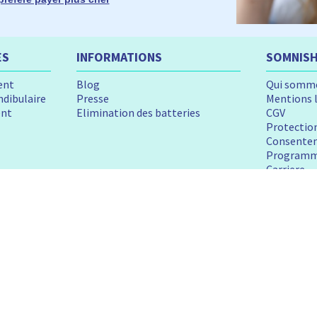
ES
INFORMATIONS
SOMNIS
ent
Blog
Qui somme
dibulaire
Presse
Mentions 
ent
Elimination des batteries
CGV
Protectio
Consentem
Programme
Carriere
N
METHODES DE PAIEMENT