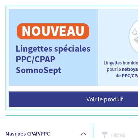
Voir le produit
C
Masques CPAP/PPC
Filtres
a