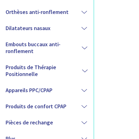
p
r
Orthèses anti-ronflement
o
d
Dilatateurs nasaux
u
i
t
Embouts buccaux anti-
s
ronflement
Produits de Thérapie
Positionnelle
Appareils PPC/CPAP
Produits de confort CPAP
Pièces de rechange
Plus