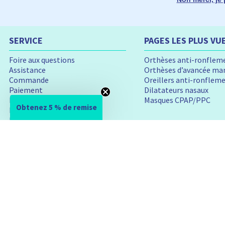
SERVICE
PAGES LES PLUS VU
Foire aux questions
Orthèses anti-ronflem
Assistance
Orthèses d’avancée man
Commande
Oreillers anti-ronflem
Paiement
Dilatateurs nasaux
Expédition
Masques CPAP/PPC
Obtenez 5 % de remise
Réclamations
Retours & échanges
Renoncer au contrat
CONTACT
EXPEDITIO
service@somnishop.fr
(Délai de réponse env. 1 jour ouvré)
Téléphone:
+33 249 88 00 60