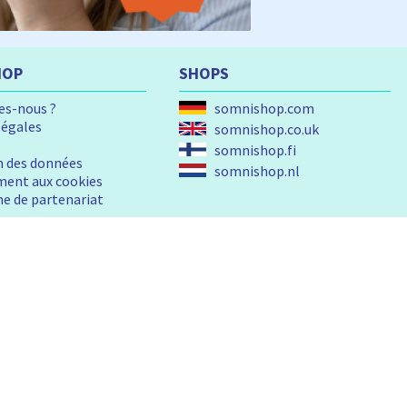
HOP
SHOPS
s-nous ?
somnishop.com
légales
somnishop.co.uk
somnishop.fi
n des données
somnishop.nl
ent aux cookies
 de partenariat
QUALITÉ ET SÉCURITÉ