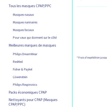
t
C
Tous les masques CPAP/PPC
é
a
C
g
t
Masques nasaux
a
o
é
t
Masques narinaires
r
g
é
i
o
Masques faciaux
g
e
r
o
s
i
Pour ceux qui dorment sur le côté
r
d
e
Meilleures marques de masques
i
e
s
e
p
d
C
Philips DreamWear
s
r
e
a
* Frais d'expédition jusqu'
d
o
p
t
ResMed
e
d
r
é
Fisher & Paykel
p
u
o
g
r
i
d
o
Löwenstein
o
t
u
r
d
Philips Respironics
s
i
i
u
t
e
Packs économiques CPAP
i
s
s
t
Nettoyants pour CPAP (Masques
d
s
CPAP/PPC)
e