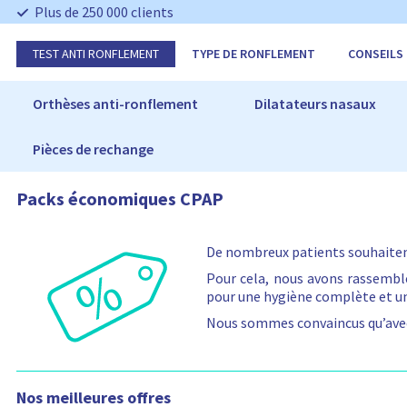
I
Plus de 250 000 clients
g
n
TEST ANTI RONFLEMENT
TYPE DE RONFLEMENT
CONSEILS
o
r
e
Orthèses anti-ronflement
Dilatateurs nasaux
r
Pièces de rechange
Packs économiques CPAP
De nombreux patients souhaitent
Pour cela, nous avons rassembl
pour une hygiène complète et un
Nous sommes convaincus qu’avec 
Nos meilleures offres