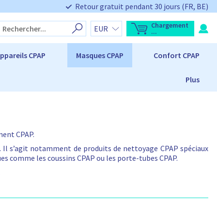
Retour gratuit pendant 30 jours (FR, BE)
Chargement
O
T
...
u
o
v
t
r
a
ppareils CPAP
Masques CPAP
Confort CPAP
i
l
r
d
l
u
'
p
Plus
a
a
p
n
e
i
r
e
ç
r
u
d
:
u
p
ment CPAP.
a
n
s. Il s’agit notamment de produits de nettoyage CPAP spéciaux
i
e
ques comme les coussins CPAP ou les porte-tubes CPAP.
r
L
.
e
p
a
n
i
e
r