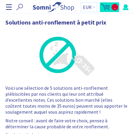
I
☰
..
g
O
T
u
o
n
v
t
r
a
o
Solutions anti-ronflement à petit prix
i
l
r
r
d
l
u
e
'
p
r
a
a
p
n
e
i
r
e
ç
r
u
d
:
u
p
a
n
i
e
Voici une sélection de 5 solutions anti-ronflement
r
plébiscitées par nos clients qui leur ont attribué
L
e
d’excellentes notes. Ces solutions bon marché (elles
p
a
coûtent toutes moins de 35 euros) peuvent vous apporter le
n
soulagement auquel vous aspirez rapidement !
i
e
Notre conseil : avant de faire votre choix, pensez à
r
c
déterminer la cause probable de votre ronflement.
o
n