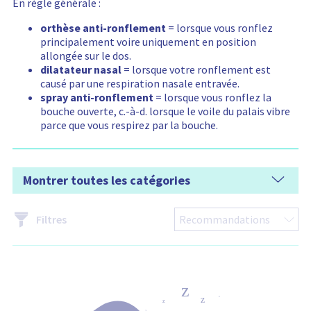
En règle générale :
t
i
e
orthèse anti-ronflement
= lorsque vous ronflez
n
principalement voire uniquement en position
t
allongée sur le dos.
:
dilatateur nasal
= lorsque votre ronflement est
causé par une respiration nasale entravée.
spray anti-ronflement
= lorsque vous ronflez la
bouche ouverte, c.-à-d. lorsque le voile du palais vibre
parce que vous respirez par la bouche.
Montrer toutes les catégories
Filtres