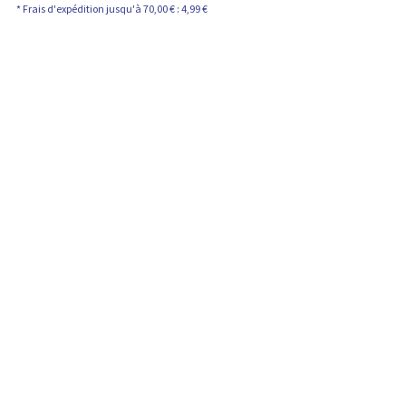
t
* Frais d'expédition jusqu'à 70,00 € : 4,99 €
i
e
n
t
: