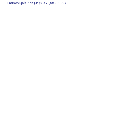
t
* Frais d'expédition jusqu'à 70,00 € : 4,99 €
i
e
n
t
: