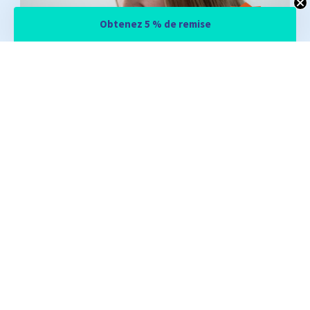
Obtenez 5 % de remise
Email
Oui, je veux profiter de 5 % de remise
Non merci, je préfère payer plus cher
SERVICE
PAGES LES PLUS VUES