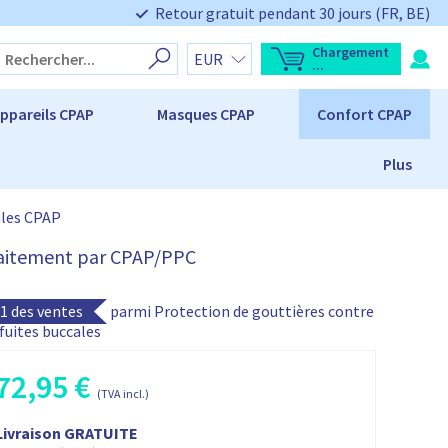
Retour gratuit pendant 30 jours (FR, BE)
Chargement
O
T
...
u
o
v
t
r
a
ppareils CPAP
Masques CPAP
Confort CPAP
i
l
r
d
l
u
'
p
Plus
a
a
p
n
e
i
r
e
ales CPAP
ç
r
u
d
:
raitement par CPAP/PPC
u
p
a
n
 1 des ventes
parmi Protection de gouttières contre
i
e
 fuites buccales
r
L
e
p
72,95
€
P
a
(TVA incl.)
n
P
i
e
r
Livraison GRATUITE
x
r