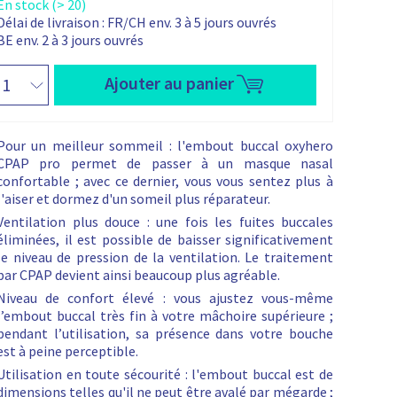
En stock (> 20)
i
c
a
o
Délai de livraison :
FR/CH env. 3 à 5 jours ouvrés
c
x
n
BE env. 2 à 3 jours ouvrés
t
t
i
i
u
e
n
o
n
e
Ajouter au panier
t
x
i
y
:
t
h
i
e
Pour un meilleur sommeil : l'embout buccal oxyhero
a
V
CPAP pro permet de passer à un masque nasal
i
l
o
confortable ; avec ce dernier, vous vous sentez plus à
d
C
l'aiser et dormez d'un someil plus réparateur.
é
P
Ventilation plus douce : une fois les fuites buccales
o
A
éliminées, il est possible de baisser significativement
V
P
le niveau de pression de la ventilation. Le traitement
i
p
par CPAP devient ainsi beaucoup plus agréable.
m
e
Niveau de confort élevé : vous ajustez vous-même
o
o
l’embout buccal très fin à votre mâchoire supérieure ;
c
d
pendant l’utilisation, sa présence dans votre bouche
o
u
est à peine perceptible.
n
p
t
Utilisation en toute sécourité : l'embout buccal est de
r
dimensions telles qu'il ne peut être avalé par mégarde ;