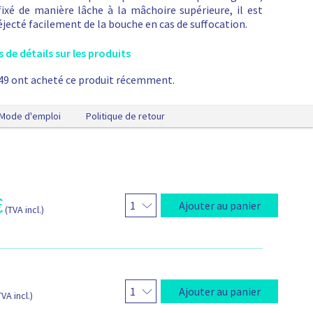
o
e
fixé de manière lâche à la mâchoire supérieure, il est
d
éjecté facilement de la bouche en cas de suffocation.
u
e
i
s
s de détails sur les produits
t
u
49 ont acheté ce produit récemment.
t
Mode d'emploi
Politique de retour
e
s
b
u
c
c
€
a
Ajouter au panier
(TVA incl.)
e
s
C
P
A
Ajouter au panier
TVA incl.)
P