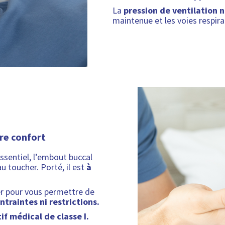
é
i
d
La
pression de ventilation 
b
i
maintenue et les voies respir
i
s
l
p
i
o
t
n
é
i
b
i
l
i
t
é
tre confort
ssentiel, l’embout buccal
u toucher. Porté, il est
à
lier pour vous permettre de
ntraintes ni restrictions.
if médical de classe I.