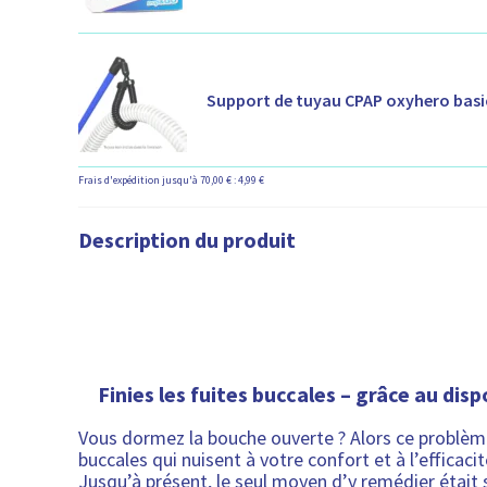
Support de tuyau CPAP oxyhero basi
Frais d'expédition jusqu'à 70,00 € : 4,99 €
Description du produit
Finies les fuites buccales – grâce au dis
Vous dormez la bouche ouverte ? Alors ce problème 
buccales qui nuisent à votre confort et à l’efficaci
Jusqu’à présent, le seul moyen d’y remédier était