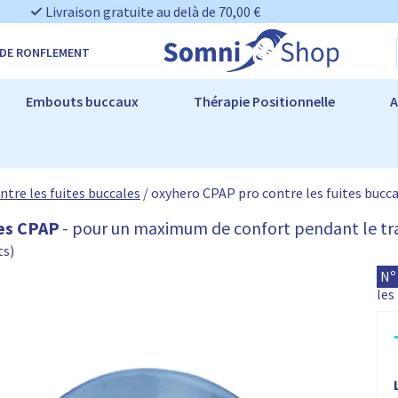
Livraison gratuite au delà de 70,00 €
 DE RONFLEMENT
Embouts buccaux
Thérapie Positionnelle
A
ntre les fuites buccales
/
oxyhero CPAP pro contre les fuites bucc
les CPAP
- pour un maximum de confort pendant le t
ts)
o
Nº
x
les
y
h
e
r
r
i
o