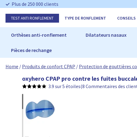
I
Plus de 250 000 clients
g
n
TEST ANTI RONFLEMENT
TYPE DE RONFLEMENT
CONSEILS
o
r
e
Orthèses anti-ronflement
Dilatateurs nasaux
r
Pièces de rechange
Home
/
Produits de confort CPAP
/
Protection de gouttières co
o
oxyhero CPAP pro contre les fuites bucca
x
3.9 sur 5 étoiles
(8 Commentaires des clien
y
h
e
r
o
C
P
A