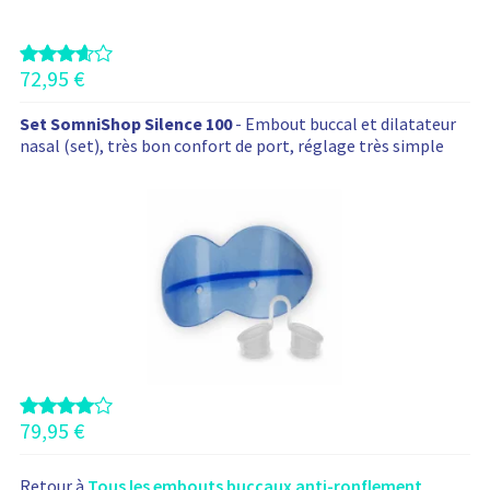
t
s
72,95
€
Set SomniShop Silence 100
- Embout buccal et dilatateur
nasal (set), très bon confort de port, réglage très simple
79,95
€
Retour à
Tous les embouts buccaux anti-ronflement