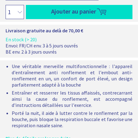
i
a
a
i
i
o
n
e
t
r
r
a
a
r
Ajouter au panier
i
l
a
i
i
n
n
m
i
t
a
a
t
t
e
r
n
n
e
e
i
r
e
Livraison gratuite au delà de 70,00 €
t
t
s
a
a
e
e
é
:
é
En stock (> 20)
l
s
l
P
t
Envoi:
FR/CH env. 3 à 5 jours ouvrés
é
:
e
a
é
BE env. 2 à 3 jours ouvrés
l
S
c
c
a
e
e
t
k
j
Une véritable merveille multifonctionnelle : l'appareil
c
t
i
d
o
d'entraînement anti ronflement et l'embout anti-
t
a
o
e
u
ronflement en un, un confort de port élevé, un design
i
v
n
d
t
parfaitement adapté à la bouche
o
e
n
é
é
Entraîner et resserrer les tissus affaissés, contrecarrant
n
c
é
m
à
ainsi la cause du ronflement, est accompagné
n
u
e
a
v
d'instructions détaillées sur l'exercice.
é
n
r
o
e
D
:
r
Porté la nuit, il aide à lutter contre le ronflement par la
t
V
P
a
bouche, puis bloque la respiration buccale et favorise une
r
:
D
a
g
respiration nasale saine.
e
S
d
c
e
p
e
'
k
s