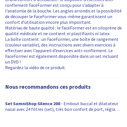
a
d
t
a
p
ronflement FaceFormer est conçu pour s’adapter à
p
i
e
l
r
l’anatomie de la bouche. Les angles arrondis et la possibilité
r
s
l
i
o
de découper le FaceFormer vous-même garantissent un
i
o
i
t
d
confort d’utilisation encore plus impoirtant.
x
n
v
é
u
Matériau de haute qualité : le FaceFormer est en siloprène de
d
e
r
s
i
qualité médicale et ne contient ni plastifiants ni latex.
u
t
a
d
t
La boîte contient : un FaceFormer, une boîte de rangement
p
l
i
e
(couleur variable), des instructions avec divers exercices à
r
a
s
l
effectuer avec l’appareil d’exercices anti-ronflement. Le
o
d
o
i
FaceFormer est également disponible dans un set incluant
d
i
n
v
un DVD !
u
s
e
r
Regardez la vidéo de ce produit.
i
p
t
a
t
o
l
i
n
a
s
Nous recommandons ces produits
i
d
o
b
i
n
i
s
N
e
Set SomniShop Silence 200
- Embout buccal et dilatateur
l
p
t
o
nasal avec 24 filtres (set), très bon confort de port, réglage
i
o
l
u
très simple
t
n
a
s
é
i
d
r