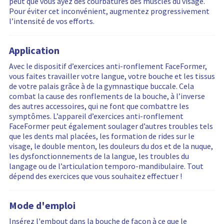
peut que vous ayez des courbatures des muscles du visage.
i
e
n
Pour éviter cet inconvénient, augmentez progressivement
e
r
g
l’intensité de vos efforts.
w
e
i
s
d
s
…
r
Application
e
Avec le dispositif d’exercices anti-ronflement FaceFormer,
s
vous faites travailler votre langue, votre bouche et les tissus
e
de votre palais grâce à de la gymnastique buccale. Cela
t
combat la cause des ronflements de la bouche, à l’inverse
des autres accessoires, qui ne font que combattre les
symptômes. L’appareil d’exercices anti-ronflement
FaceFormer peut également soulager d’autres troubles tels
que les dents mal placées, les formation de rides sur le
visage, le double menton, les douleurs du dos et de la nuque,
les dysfonctionnements de la langue, les troubles du
langage ou de l’articulation temporo-mandibulaire. Tout
dépend des exercices que vous souhaitez effectuer !
Mode d'emploi
Insérez l'embout dans la bouche de façon à ce que le