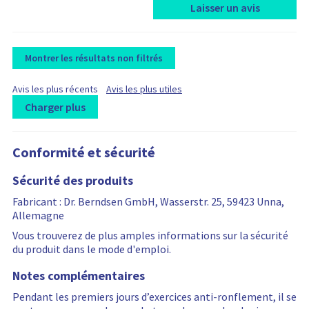
Laisser un avis
Montrer les résultats non filtrés
F
F
Avis les plus récents
Avis les plus utiles
i
i
Charger plus
l
l
t
L
R
R
t
e
e
o
e
e
r
r
Conformité et sécurité
a
v
v
b
b
d
i
i
y
y
Sécurité des produits
i
e
e
n
w
w
Fabricant : Dr. Berndsen GmbH, Wasserstr. 25, 59423 Unna,
g
s
s
Allemagne
m
a
f
o
r
i
Vous trouverez de plus amples informations sur la sécurité
r
e
l
du produit dans le mode d'emploi.
e
f
t
Notes complémentaires
r
i
e
e
l
r
Pendant les premiers jours d’exercices anti-ronflement, il se
v
t
i