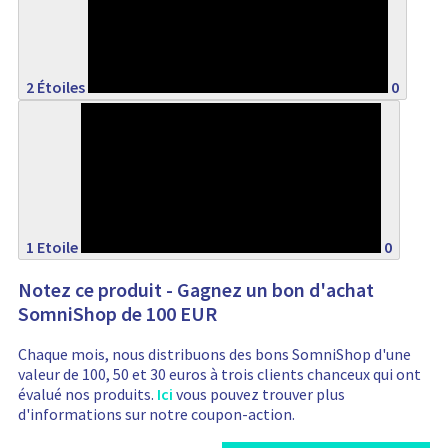
0%
2 Étoiles
0
0%
1 Etoile
0
Notez ce produit - Gagnez un bon d'achat
SomniShop de 100 EUR
Chaque mois, nous distribuons des bons SomniShop d'une
valeur de 100, 50 et 30 euros à trois clients chanceux qui ont
évalué nos produits.
Ici
vous pouvez trouver plus
d'informations sur notre coupon-action.