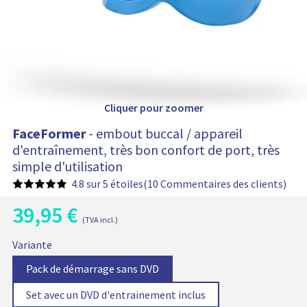
h
t
i
t
e
r
n
t
a
i
:
n
e
r
Cliquer pour zoomer
FaceFormer
- embout buccal / appareil
d'entraînement, très bon confort de port, très
simple d'utilisation
4.8 sur 5 étoiles
(10 Commentaires des clients)
39,95
€
P
(TVA incl.)
r
P
P
i
F
Variante
r
r
x
a
i
a
i
V
V
Pack de démarrage sans DVD
x
c
c
a
a
x
u
e
t
V
V
Set avec un DVD d'entrainement inclus
n
r
r
i
F
u