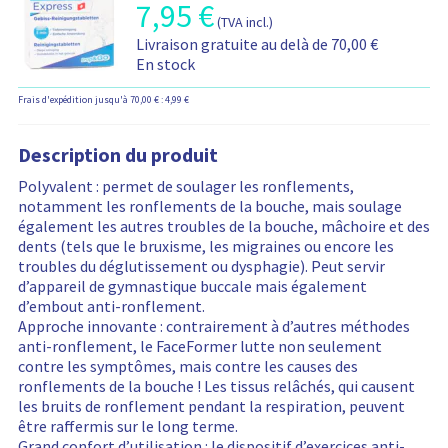
r
r
a
n
7,95
€
I
s
m
e
(TVA incl.)
t
t
n
s
a
l
I
i
Livraison gratuite au delà de 70,00 €
i
f
u
t
a
n
o
En stock
n
o
r
i
t
f
n
c
r
l
o
i
Frais d'expédition jusqu'à 70,00 € : 4,99 €
o
s
l
m
e
n
v
r
r
u
a
s
s
e
m
e
s
t
Description du produit
m
s
s
a
l
i
o
u
a
t
a
Polyvalent : permet de soulager les ronflements,
o
d
r
u
i
t
notamment les ronflements de la bouche, mais soulage
n
a
l
p
o
i
également les autres troubles de la bouche, mâchoire et des
s
l
e
r
n
v
dents (tels que le bruxisme, les migraines ou encore les
r
i
s
i
s
e
troubles du déglutissement ou dysphagie). Peut servir
e
t
m
x
s
s
d’appareil de gymnastique buccale mais également
l
é
o
d
u
a
d’embout anti-ronflement.
a
s
d
u
r
u
Approche innovante : contrairement à d’autres méthodes
t
d
a
p
l
p
anti-ronflement, le FaceFormer lutte non seulement
i
e
l
r
e
r
contre les symptômes, mais contre les causes des
v
l
i
o
s
i
ronflements de la bouche ! Les tissus relâchés, qui causent
e
i
t
d
m
x
les bruits de ronflement pendant la respiration, peuvent
s
v
é
u
o
d
être raffermis sur le long terme.
a
r
s
i
d
u
Grand confort d’utilisation : le dispositif d’exercices anti-
u