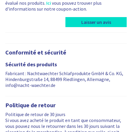
évalué nos produits.
Ici
vous pouvez trouver plus
d'informations sur notre coupon-action.
Laisser un avis
R
R
e
e
Conformité et sécurité
v
v
i
i
Sécurité des produits
e
e
w
w
Fabricant : Nachtwaechter Schlafprodukte GmbH & Co. KG,
s
s
Hindenburgstraße 14, 88499 Riedlingen, Allemagne,
a
f
info@nacht-waechter.de
r
i
e
l
f
t
Politique de retour
i
e
l
r
Politique de retour de 30 jours
t
i
Si vous avez acheté le produit en tant que consommateur,
e
n
vous pouvez nous le retourner dans les 30 jours suivant la
r
g