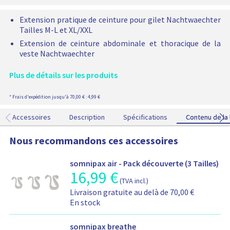
t
n
d
i
Extension pratique de ceinture pour gilet Nachtwaechter
e
a
Tailles M-L et XL/XXL
c
l
Extension de ceinture abdominale et thoracique de la
e
veste Nachtwaechter
i
n
Plus de détails sur les produits
t
u
r
* Frais d'expédition jusqu'à 70,00 € : 4,99 €
e
N
Accessoires
Description
Spécifications
Contenu de la 
Contenu de la 
a
c
Nous recommandons ces accessoires
h
t
somnipax air - Pack découverte (3 Tailles)
w
16,99
€
I
a
(TVA incl.)
n
e
I
Livraison gratuite au delà de 70,00 €
f
c
n
En stock
o
h
f
r
t
o
m
somnipax breathe