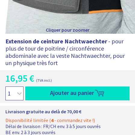
r
t
i
e
e
N
n
t
a
c
:
Cliquer pour zoomer
h
t
Extension de ceinture Nachtwaechter
- pour
w
plus de tour de poitrine / circonférence
a
abdominale avec la veste Nachtwaechter, pour
e
c
un physique très fort
h
t
16,95
€
P
e
(TVA incl.)
r
r
P
i
E
0
Ajouter au panier
r
x
x
2
a
i
t
c
e
x
Livraison gratuite au delà de 70,00 €
t
n
i
u
s
Disponibilité limitée (
4
- commandez vite !)
n
e
i
Délai de livraison :
FR/CH env. 3 à 5 jours ouvrés
i
l
o
BE env. 2 à 3 jours ouvrés