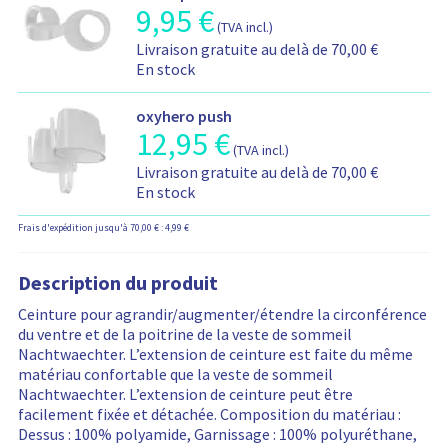
e
r
a
9,95
€
I
r
m
(TVA incl.)
t
n
a
a
I
i
Livraison gratuite au delà de 70,00 €
f
é
t
n
o
En stock
o
t
i
f
n
r
é
o
o
s
m
oxyhero push
a
n
r
r
a
12,95
€
I
j
s
m
e
(TVA incl.)
t
n
o
s
a
l
I
i
Livraison gratuite au delà de 70,00 €
f
u
u
t
a
n
o
En stock
o
t
r
i
t
f
n
r
é
l
o
i
Frais d'expédition jusqu'à 70,00 € : 4,99 €
o
s
m
à
e
n
v
r
r
a
v
s
s
e
m
e
t
o
Description du produit
m
s
s
a
l
i
t
o
u
a
t
a
Ceinture pour agrandir/augmenter/étendre la circonférence
o
r
d
r
u
i
t
du ventre et de la poitrine de la veste de sommeil
n
e
a
l
p
o
i
Nachtwaechter. L’extension de ceinture est faite du même
s
p
l
e
r
n
v
matériau confortable que la veste de sommeil
r
a
i
s
i
s
e
Nachtwaechter. L’extension de ceinture peut être
e
n
t
m
x
s
s
facilement fixée et détachée. Composition du matériau :
l
i
é
o
d
u
a
Dessus : 100% polyamide, Garnissage : 100% polyuréthane,
a
e
s