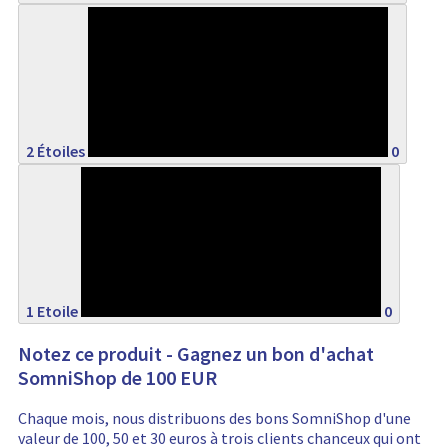
0%
2 Étoiles
0
0%
1 Etoile
0
Notez ce produit - Gagnez un bon d'achat
SomniShop de 100 EUR
Chaque mois, nous distribuons des bons SomniShop d'une
valeur de 100, 50 et 30 euros à trois clients chanceux qui ont