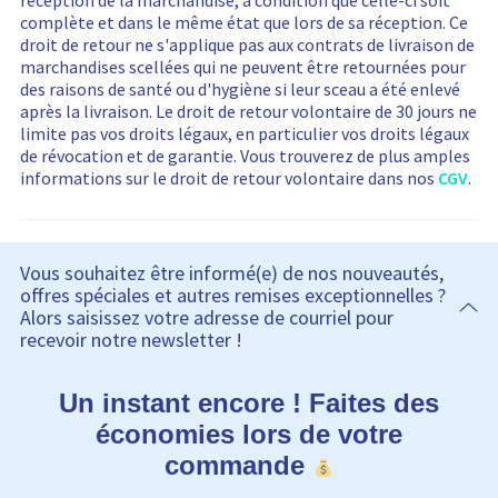
réception de la marchandise, à condition que celle-ci soit
e
i
complète et dans le même état que lors de sa réception. Ce
d
s
droit de retour ne s'applique pas aux contrats de livraison de
r
marchandises scellées qui ne peuvent être retournées pour
e
des raisons de santé ou d'hygiène si leur sceau a été enlevé
s
après la livraison. Le droit de retour volontaire de 30 jours ne
e
limite pas vos droits légaux, en particulier vos droits légaux
t
de révocation et de garantie. Vous trouverez de plus amples
informations sur le droit de retour volontaire dans nos
CGV
.
Vous souhaitez être informé(e) de nos nouveautés,
offres spéciales et autres remises exceptionnelles ?
Alors saisissez votre adresse de courriel pour
recevoir notre newsletter !
Un instant encore ! Faites des
économies lors de votre
commande