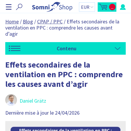
I
☰
..
g
O
T
u
o
n
v
t
r
a
o
Home
/
Blog
/
CPAP / PPC
/
Effets secondaires de la
i
l
r
ventilation en PPC : comprendre les causes avant
r
d
l
u
e
d’agir
'
p
r
a
a
p
n
e
i
Contenu
r
e
ç
r
u
d
:
Effets secondaires de la
u
p
ventilation en PPC : comprendre
a
n
i
les causes avant d’agir
e
r
L
e
p
Daniel Grätz
a
n
i
Dernière mise à jour le 24/04/2026
e
r
c
o
n