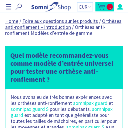
I
☰
..
g
O
T
u
o
n
v
t
r
a
o
Home
/
Foire aux questions sur les produits
/
Orthèses
i
l
r
anti-ronflement – introduction
/
Orthèses anti-
r
d
l
u
e
ronflement Modèles d’entrée de gamme
'
p
r
a
a
p
n
e
i
r
e
ç
r
Quel modèle recommandez-vous
u
d
:
comme modèle d’entrée universel
u
p
pour tester une orthèse anti-
a
n
ronflement ?
i
e
r
L
e
Nous avons eu de très bonnes expériences avec
p
a
les orthèses anti-ronflement
somnipax guard
et
n
somnipax guard S
pour les débutants.
somnipax
i
e
guard
est adapté en tant que généraliste pour
r
c
toutes les tailles de mâchoires, en particulier pour
o
les moyennes et grandes.
somnipax guard S
a un
n