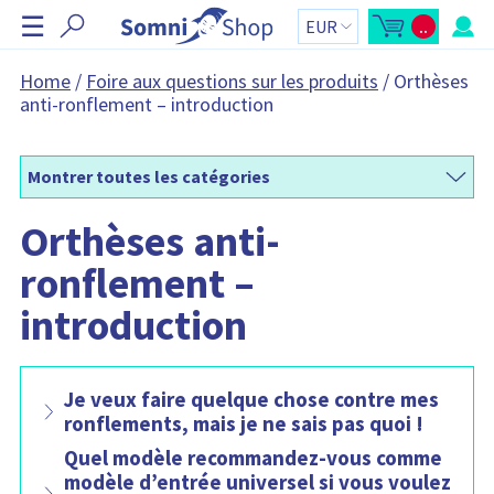
I
☰
..
g
O
T
u
o
n
v
t
r
a
o
Home
/
Foire aux questions sur les produits
/
Orthèses
i
l
r
anti-ronflement – introduction
r
d
l
u
e
'
p
r
a
a
p
n
e
i
Montrer toutes les catégories
r
e
ç
r
u
Orthèses anti-
d
:
u
p
ronflement –
a
n
i
introduction
e
r
L
e
p
a
Je veux faire quelque chose contre mes
n
i
ronflements, mais je ne sais pas quoi !
e
r
Quel modèle recommandez-vous comme
c
o
modèle d’entrée universel si vous voulez
n