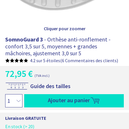
r
t
i
o
e
n
n
t
f
l
:
Cliquer pour zoomer
e
m
SomnoGuard 3
- Orthèse anti-ronflement -
e
confort 3,5 sur 5, moyennes + grandes
n
mâchoires, ajustement 3,0 sur 5
t
S
4.2 sur 5 étoiles
(6 Commentaires des clients)
o
m
72,95
€
P
n
(TVA incl.)
r
P
o
i
Guide des tailles
G
r
x
u
a
i
S
a
Ajouter au panier
c
x
o
r
t
m
i
d
u
n
n
3
e
Livraison GRATUITE
o
v
i
l
G
En stock (> 20)
u