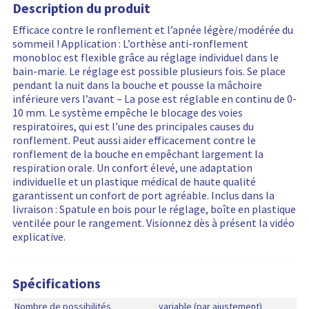
m
e
t
Description du produit
t
m
x
s
s
a
l
i
é
o
d
u
a
t
a
Efficace contre le ronflement et l’apnée légère/modérée du
o
s
d
u
r
u
i
t
sommeil ! Application : L’orthèse anti-ronflement
n
d
a
p
l
p
o
i
monobloc est flexible grâce au réglage individuel dans le
s
e
l
r
e
r
n
v
bain-marie. Le réglage est possible plusieurs fois. Se place
r
l
i
o
s
i
s
e
pendant la nuit dans la bouche et pousse la mâchoire
e
i
t
d
m
x
s
s
inférieure vers l’avant – La pose est réglable en continu de 0-
l
v
é
u
o
d
u
a
10 mm. Le système empêche le blocage des voies
a
r
s
i
d
u
r
u
respiratoires, qui est l’une des principales causes du
t
a
d
t
a
p
l
p
ronflement. Peut aussi aider efficacement contre le
i
i
e
l
r
e
r
ronflement de la bouche en empêchant largement la
v
s
l
i
o
s
i
respiration orale. Un confort élevé, une adaptation
e
o
i
t
d
m
x
individuelle et un plastique médical de haute qualité
s
n
v
é
u
o
d
garantissent un confort de port agréable. Inclus dans la
a
e
r
s
i
d
u
livraison : Spatule en bois pour le réglage, boîte en plastique
u
t
a
d
t
a
p
ventilée pour le rangement. Visionnez dès à présent la vidéo
p
l
i
e
l
r
explicative.
r
a
s
l
i
o
i
d
o
i
t
d
x
i
n
v
é
u
d
Spécifications
s
e
r
s
i
u
p
t
a
d
t
p
Nombre de possibilités
variable (par ajustement)