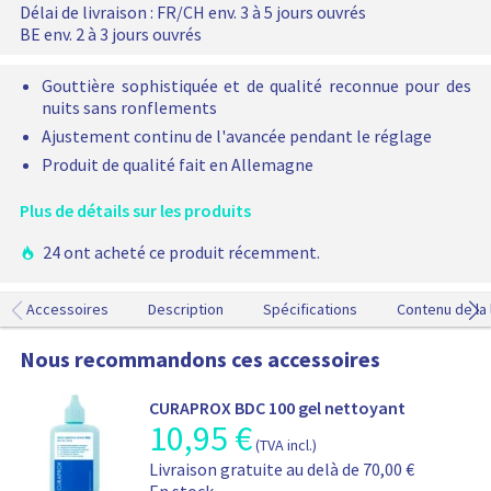
t
u
Délai de livraison :
FR/CH env. 3 à 5 jours ouvrés
e
i
a
BE env. 2 à 3 jours ouvrés
l
r
a
a
d
l
t
Gouttière sophistiquée et de qualité reconnue pour des
3
é
nuits sans ronflements
a
r
Ajustement continu de l'avancée pendant le réglage
é
a
t
Produit de qualité fait en Allemagne
l
é
e
a
Plus de détails sur les produits
j
o
24 ont acheté ce produit récemment.
u
t
Accessoires
Description
Spécifications
Contenu de la 
é
à
Nous recommandons ces accessoires
v
o
t
CURAPROX BDC 100 gel nettoyant
r
10,95
€
I
(TVA incl.)
e
n
I
p
Livraison gratuite au delà de 70,00 €
f
n