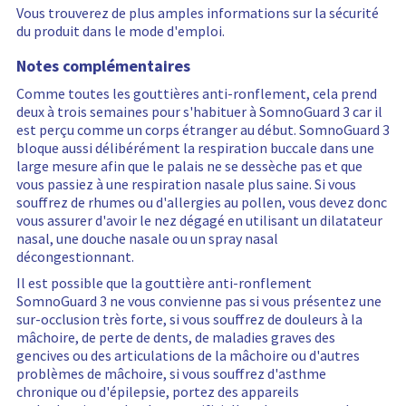
e
Vous trouverez de plus amples informations sur la sécurité
s
du produit dans le mode d'emploi.
e
t
Notes complémentaires
Comme toutes les gouttières anti-ronflement, cela prend
deux à trois semaines pour s'habituer à SomnoGuard 3 car il
est perçu comme un corps étranger au début. SomnoGuard 3
bloque aussi délibérément la respiration buccale dans une
large mesure afin que le palais ne se dessèche pas et que
vous passiez à une respiration nasale plus saine. Si vous
souffrez de rhumes ou d'allergies au pollen, vous devez donc
vous assurer d'avoir le nez dégagé en utilisant un dilatateur
nasal, une douche nasale ou un spray nasal
décongestionnant.
Il est possible que la gouttière anti-ronflement
SomnoGuard 3 ne vous convienne pas si vous présentez une
sur-occlusion très forte, si vous souffrez de douleurs à la
mâchoire, de perte de dents, de maladies graves des
gencives ou des articulations de la mâchoire ou d'autres
problèmes de mâchoire, si vous souffrez d'asthme
chronique ou d'épilepsie, portez des appareils