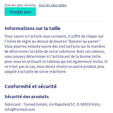
F
F
Avis les plus récents
Avis les plus utiles
i
i
Charger plus
l
l
t
L
R
R
t
e
e
o
e
e
r
r
Informations sur la taille
a
v
v
b
b
d
i
i
Pour savoir si l'article vous convient, il suffit de cliquer sur
y
y
i
e
e
l'icône de règle au-dessus du bouton "Ajouter au panier".
n
w
w
Vous pourrez ensuite suivre des instructions sur la manière
g
s
s
de déterminer la taille de votre mâchoire. Avec ces valeurs,
m
a
f
vous pouvez déterminer si l'article est de la bonne taille
o
r
i
pour vous en utilisant le tableau qui est également inclus. Si
r
e
l
ce n'est pas le cas, vous devez choisir un autre produit plus
e
f
t
adapté à la taille de votre mâchoire.
r
i
e
e
l
r
v
t
i
Conformité et sécurité
i
e
n
e
r
g
Sécurité des produits
w
e
i
s
d
s
Fabricant : Tomed GmbH, Im Rapsfeld 57, D-50933 Köln,
…
r
info@tomed.com