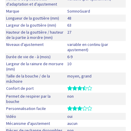
o
l
i
e
d'adaptation et d'ajustement
r
n
a
s
l
o
Marque
SomnoGuard
i
d
o
i
d
Longueur de la gouttière (mm)
b
48
i
n
v
u
i
s
Largeur de la gouttière (mm)
63
e
r
i
l
p
t
Hauteur de la gouttière / hauteur
27
a
t
i
o
de la partie à mordre (mm)
l
i
t
n
a
s
Niveaux d'ajustement
variable en continu (par
é
i
d
ajustement)
o
b
i
n
Durée de vie de - à (mois)
6-9
i
s
e
Largeur de la rainure de morsure
10
l
p
t
(mm)
i
o
l
Taille de la bouche / de la
moyen, grand
t
n
a
mâchoire
é
i
d
Confort de port
b
i
i
Permet de respirer par la
non
s
bouche
l
p
i
Personnalisation facile
o
t
n
Vidéo
oui
é
i
Mécanisme d'ajustement
aucun
b
Pièces de rechange disponibles
non