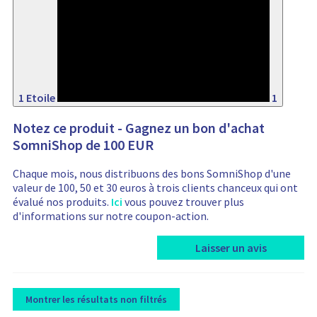
16%
1 Etoile
1
Notez ce produit - Gagnez un bon d'achat
SomniShop de 100 EUR
Chaque mois, nous distribuons des bons SomniShop d'une
valeur de 100, 50 et 30 euros à trois clients chanceux qui ont
évalué nos produits.
Ici
vous pouvez trouver plus
d'informations sur notre coupon-action.
Laisser un avis
Montrer les résultats non filtrés