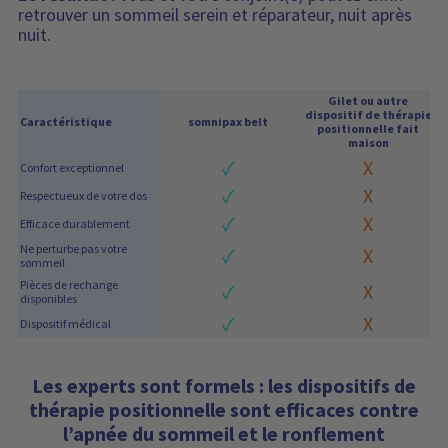
retrouver un sommeil serein et réparateur, nuit après
nuit.
Gilet ou autre
dispositif de thérapie
Caractéristique
somnipax belt
positionnelle fait
maison
✓
X
Confort exceptionnel
✓
X
Respectueux de votre dos
✓
X
Efficace durablement
Ne perturbe pas votre
✓
X
sommeil
Pièces de rechange
✓
X
disponibles
✓
X
Dispositif médical
Les experts sont formels : les dispositifs de
thérapie positionnelle sont efficaces contre
l’apnée du sommeil et le ronflement