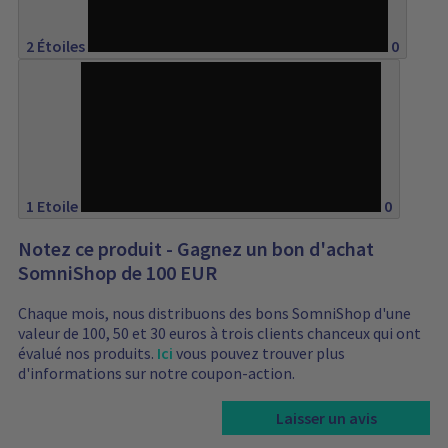
2 Étoiles
0
0%
1 Etoile
0
Notez ce produit - Gagnez un bon d'achat
SomniShop de 100 EUR
Chaque mois, nous distribuons des bons SomniShop d'une
valeur de 100, 50 et 30 euros à trois clients chanceux qui ont
évalué nos produits.
Ici
vous pouvez trouver plus
d'informations sur notre coupon-action.
Laisser un avis