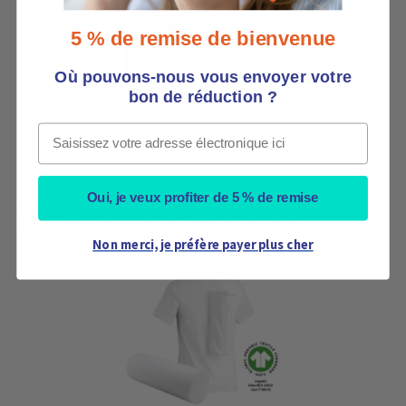
e
c
5 % de remise de bienvenue
o
m
Où pouvons-nous vous envoyer votre
m
bon de réduction ?
a
n
Email
d
o
78,90
€
n
s
Oui, je veux profiter de 5 % de remise
somnipax shirt Standard (avec cylindre en mousse) – L
c
avec cylindre en mousse, Modèle masculin
e
Non merci, je préfère payer plus cher
s
p
r
o
d
u
i
t