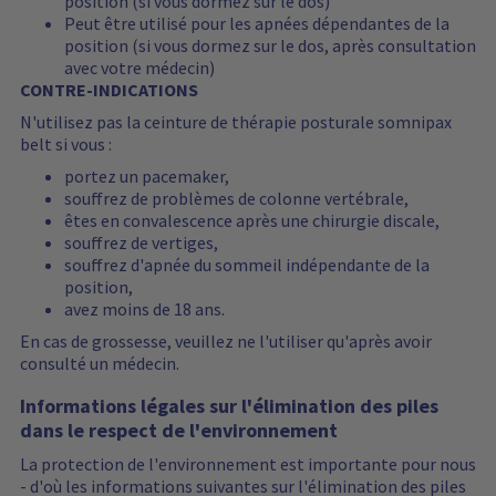
position (si vous dormez sur le dos)
w
e
i
Peut être utilisé pour les apnées dépendantes de la
s
d
s
position (si vous dormez sur le dos, après consultation
…
r
avec votre médecin)
e
CONTRE-INDICATIONS
s
N'utilisez pas la ceinture de thérapie posturale somnipax
e
belt si vous :
t
portez un pacemaker,
souffrez de problèmes de colonne vertébrale,
êtes en convalescence après une chirurgie discale,
souffrez de vertiges,
souffrez d'apnée du sommeil indépendante de la
position,
avez moins de 18 ans.
En cas de grossesse, veuillez ne l'utiliser qu'après avoir
consulté un médecin.
Informations légales sur l'élimination des piles
dans le respect de l'environnement
La protection de l'environnement est importante pour nous
- d'où les informations suivantes sur l'élimination des piles