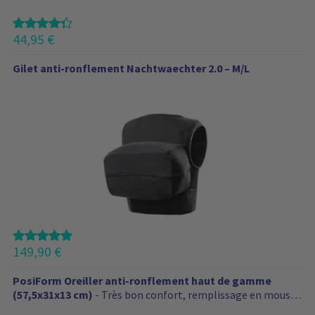
s
44,95
€
Gilet anti-ronflement Nachtwaechter 2.0 – M/L
149,90
€
PosiForm Oreiller anti-ronflement haut de gamme
(57,5x31x13 cm)
- Très bon confort, remplissage en mousse
à mémoire de forme, design compact