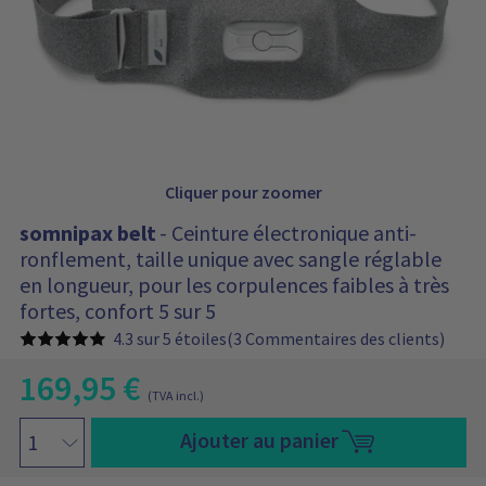
t
i
e
n
t
:
Cliquer pour zoomer
somnipax belt
- Ceinture électronique anti-
ronflement, taille unique avec sangle réglable
en longueur, pour les corpulences faibles à très
fortes, confort 5 sur 5
4.3 sur 5 étoiles
(3 Commentaires des clients)
169,95
€
P
(TVA incl.)
r
P
i
s
Ajouter au panier
r
x
o
a
i
m