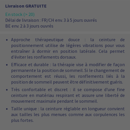
c
n
x
Livraison GRATUITE
t
i
i
u
p
En stock (> 20)
n
e
a
Délai de livraison :
FR/CH env. 3 à 5 jours ouvrés
i
l
x
BE env. 2 à 3 jours ouvrés
t
b
e
i
Approche thérapeutique douce : la ceinture de
l
a
positionnement utilise de légères vibrations pour vous
t
l
entraîner à dormir en position latérale. Cela permet
a
d'éviter les ronflements dorsaux.
é
Efficace et durable : la thérapie vise à modifier de façon
t
permanente la position de sommeil. Si le changement de
é
comportement est réussi, les ronflements liés à la
a
position de sommeil peuvent être définitivement guéris.
j
o
Très confortable et discret : il se compose d'une fine
u
ceinture en matériau respirant et assure une liberté de
t
mouvement maximale pendant le sommeil.
é
Taille unique : la ceinture réglable en longueur convient
à
aux tailles les plus menues comme aux corpulences les
v
plus fortes.
o
t