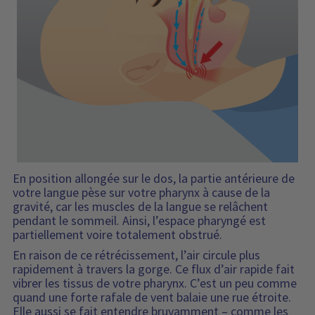
s
r
d
u
i
u
d
a
a
p
t
p
e
i
l
r
r
l
s
i
o
i
i
o
t
d
x
v
n
é
u
d
r
e
s
i
u
a
t
d
t
p
i
l
e
r
s
a
l
o
o
d
i
d
n
i
v
u
e
s
r
i
En position allongée sur le dos, la partie antérieure de
t
p
a
t
votre langue pèse sur votre pharynx à cause de la
l
o
i
gravité, car les muscles de la langue se relâchent
a
n
s
pendant le sommeil. Ainsi, l’espace pharyngé est
d
i
o
partiellement voire totalement obstrué.
i
b
n
En raison de ce rétrécissement, l’air circule plus
s
i
e
rapidement à travers la gorge. Ce flux d’air rapide fait
p
l
t
vibrer les tissus de votre pharynx. C’est un peu comme
o
i
l
quand une forte rafale de vent balaie une rue étroite.
n
t
a
Elle aussi se fait entendre bruyamment – comme les
i
é
d