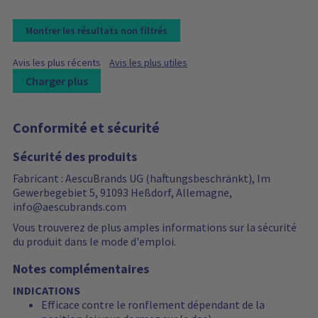
Montrer les résultats non filtrés
F
F
Avis les plus récents
Avis les plus utiles
i
i
Charger plus
l
l
t
L
R
R
t
e
e
o
e
e
r
r
Conformité et sécurité
a
v
v
b
b
d
i
i
y
y
Sécurité des produits
i
e
e
n
w
w
Fabricant : AescuBrands UG (haftungsbeschränkt), Im
g
s
s
Gewerbegebiet 5, 91093 Heßdorf, Allemagne,
m
a
f
info@aescubrands.com
o
r
i
r
e
l
Vous trouverez de plus amples informations sur la sécurité
e
f
t
du produit dans le mode d'emploi.
r
i
e
Notes complémentaires
e
l
r
v
t
i
INDICATIONS
i
e
n
Efficace contre le ronflement dépendant de la
e
r
g