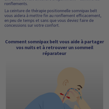
ronflements.
b
i
i
s
La ceinture de thérapie positionnelle somnipax belt
l
p
vous aidera à mettre fin au ronflement efficacement,
i
o
en peu de temps et sans que vous deviez faire de
t
n
concessions sur votre confort.
é
i
b
i
Comment somnipax belt vous aide à partager
l
vos nuits et à retrouver un sommeil
i
réparateur
t
é