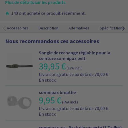
Plus de détails sur les produits
r
e
140 ont acheté ce produit récemment.
p
a
n
Accessoires
Description
Alternatives
Spécifications
i
e
Nous recommandons ces accessoires
r
Sangle de rechange réglable pour la
ceinture somnipax belt
39,95
€
I
(TVA incl.)
n
I
Livraison gratuite au delà de 70,00 €
f
n
En stock
o
f
r
o
m
somnipax breathe
r
9,95
€
I
a
(TVA incl.)
m
n
t
I
a
Livraison gratuite au delà de 70,00 €
f
i
n
t
En stock
o
o
f
i
r
n
o
o
m
s
somnipax air - Pack découverte (3 Tailles)