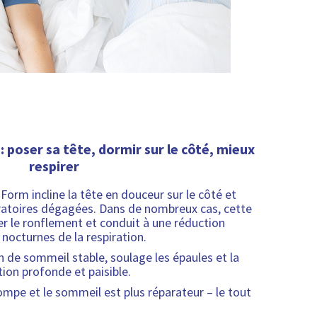
u
t
é
à
v
o
t
e
p
a
poser sa tête, dormir sur le côté, mieux
n
respirer
e
iForm incline la tête en douceur sur le côté et
piratoires dégagées. Dans de nombreux cas, cette
er le ronflement et conduit à une réduction
 nocturnes de la respiration.
n de sommeil stable, soulage les épaules et la
ion profonde et paisible.
ompe et le sommeil est plus réparateur – le tout