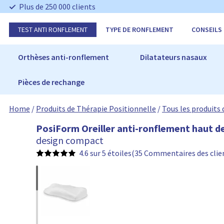
I
Plus de 250 000 clients
g
n
TEST ANTI RONFLEMENT
TYPE DE RONFLEMENT
CONSEILS
o
r
e
Orthèses anti-ronflement
Dilatateurs nasaux
r
Pièces de rechange
Home
/
Produits de Thérapie Positionnelle
/
Tous les produits
P
PosiForm Oreiller anti-ronflement haut 
o
design compact
s
4.6 sur 5 étoiles
(35 Commentaires des clie
i
F
o
r
m
O
r