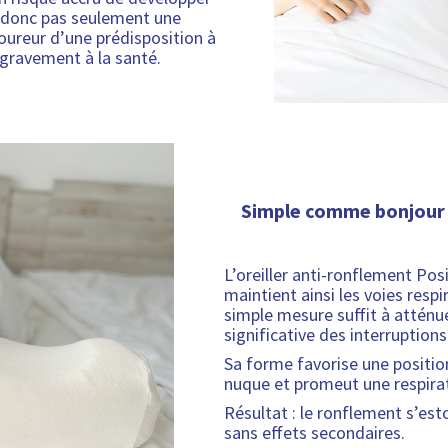
l
i
t
p
t donc pas seulement une
p
o
i
t
r
coureur d’une prédisposition à
r
n
v
é
o
 gravement à la santé.
i
e
r
s
d
x
t
a
d
u
d
l
i
e
i
u
a
s
l
t
p
d
o
r
i
r
i
n
v
o
s
e
r
d
p
t
a
Simple comme bonjour : 
u
o
l
i
i
n
a
i
s
t
i
d
o
L’oreiller anti-ronflement Pos
b
i
r
n
maintient ainsi les voies res
i
s
e
simple mesure suffit à atténu
l
p
t
significative des interruptions
i
o
l
t
Sa forme favorise une positio
n
a
é
nuque et promeut une respirat
i
d
b
i
Résultat : le ronflement s’est
i
s
sans effets secondaires.
l
p