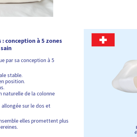
i
o
t
n
é
i
b
i
l
s : conception à 5 zones
i
 sain
t
é
gue par sa conception à 5
ale stable.
n position.
ns.
n naturelle de la colonne
 allongée sur le dos et
ensemble elles promettent plus
sereines.