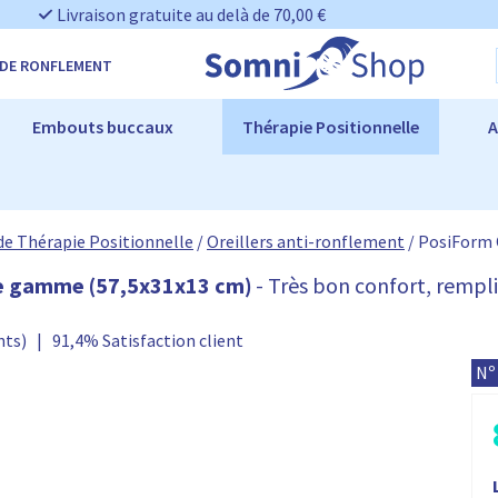
Livraison gratuite au delà de 70,00 €
 DE RONFLEMENT
Embouts buccaux
Thérapie Positionnelle
A
 de Thérapie Positionnelle
/
Oreillers anti-ronflement
/
PosiForm 
de gamme (57,5x31x13 cm)
- Très bon confort, remp
nts)
|
91,4% Satisfaction client
P
Nº
o
s
i
r
F
i
o