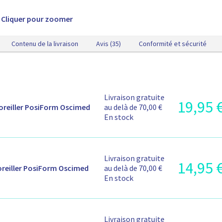
n
i
t
Cliquer pour zoomer
-
0
r
1
Contenu de la livraison
Avis (35)
Conformité et sécurité
f
l
I
Livraison gratuite
19,95
I
n
oreiller PosiForm Oscimed
au delà de 70,00 €
n
f
En stock
f
o
o
r
r
m
m
a
I
Livraison gratuite
a
14,95
I
t
n
oreiller PosiForm Oscimed
au delà de 70,00 €
t
n
i
f
En stock
i
f
o
o
o
o
n
r
n
r
s
m
s
m
s
a
I
Livraison gratuite
r