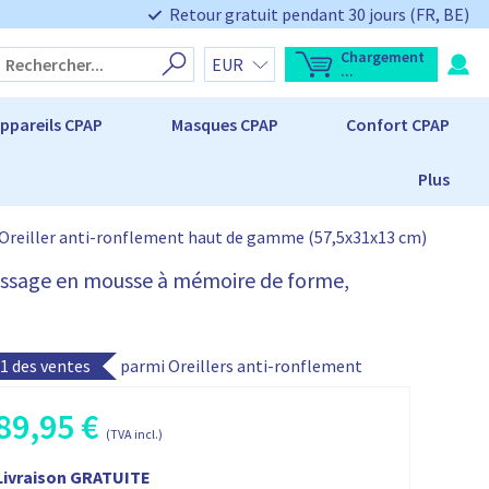
Retour gratuit pendant 30 jours (FR, BE)
Chargement
O
T
...
u
o
v
t
r
a
ppareils CPAP
Masques CPAP
Confort CPAP
i
l
r
d
l
u
'
p
Plus
a
a
p
n
e
i
r
e
Oreiller anti-ronflement haut de gamme (57,5x31x13 cm)
ç
r
u
d
:
lissage en mousse à mémoire de forme,
u
p
a
n
i
e
 1 des ventes
parmi Oreillers anti-ronflement
r
L
e
p
89,95
€
P
a
(TVA incl.)
n
P
i
e
r
Livraison GRATUITE
r
x