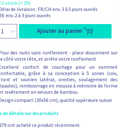
c
En stock (> 20)
i
a
o
Délai de livraison :
FR/CH env. 3 à 5 jours ouvrés
n
c
x
t
BE env. 2 à 3 jours ouvrés
t
i
i
e
u
n
n
P
e
Ajouter au panier
t
o
i
:
s
t
i
F
Pour des nuits sans ronflement - place doucement sur
a
o
le côté votre tête, et arrête votre ronflement
l
Excellent confort de couchage pour un sommeil
m
confortable, grâce à sa conception à 5 zones (cou,
O
front et soutien latéral, oreilles, soulagement des
épaules), rembourrage en mousse à mémoire de forme
e
et revêtement en velours de bambou.
Design compact (30x56 cm), qualité supérieure suisse
s de détails sur les produits
e
379 ont acheté ce produit récemment.
a
n
t